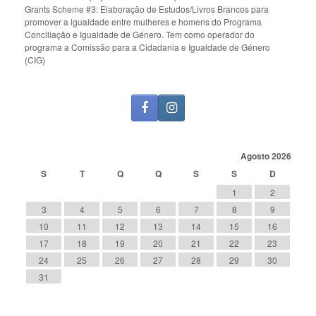
Grants Scheme #3: Elaboração de Estudos/Livros Brancos para
promover a igualdade entre mulheres e homens do Programa
Conciliação e Igualdade de Género. Tem como operador do
programa a Comissão para a Cidadania e Igualdade de Género
(CIG)
Agosto 2026
S
T
Q
Q
S
S
D
1
2
3
4
5
6
7
8
9
10
11
12
13
14
15
16
17
18
19
20
21
22
23
24
25
26
27
28
29
30
31