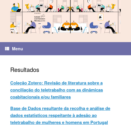
Skip
to
content
Menu
Resultados
Coleção Zotero: Revisão de literatura sobre a
conciliação do teletrabalho com as dinâmicas
coabitacionais e/ou familiares
Base de Dados resultante da recolha e análise de
dados estatísticos respeitante à adesão ao
teletrabalho de mulheres e homens em Portugal